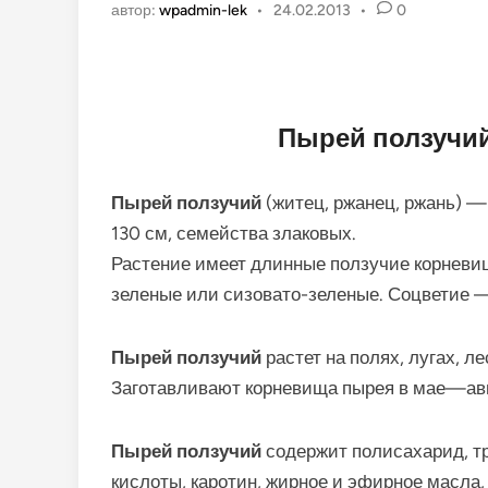
автор:
wpadmin-lek
•
24.02.2013
•
0
Пырей ползучий
Пырей ползучий
(житец, ржанец, ржань) —
130 см, семейства злаковых.
Растение имеет длинные ползучие корневи
зеленые или сизовато-зеленые. Соцветие —
Пырей ползучий
растет на полях, лугах, ле
Заготавливают корневища пырея в мае—авгу
Пырей ползучий
содержит полисахарид, тр
кислоты, каротин, жирное и эфирное масла,