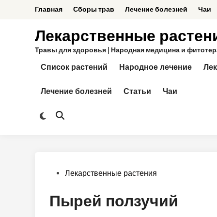
Перейти
Главная
Сборы трав
Лечение болезней
Чаи
к
содержимому
Лекарственные растен
Травы для здоровья | Народная медицина и фитотерап
Список растений
Народное лечение
Лек
Лечение болезней
Статьи
Чаи
Переключить
Открыть
на
поиск
тёмный
режим
Опубликовано
Лекарственные растения
в
Пырей ползучий