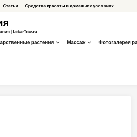
Cтатьи
Средства красоты в домашних условиях
ия
ия | LekarTrav.ru
арственные растения
Массаж
Фотогалерея р