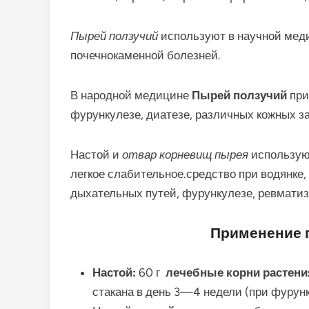
Пырей ползучий
используют в научной мед
почечнокаменной болезней.
В на­родной медицине
Пырей ползучий
при
фурункулезе, диатезе, различных кожных з
Настой и
отвар корневищ пырея
используют
легкое слабительное.средство при водянке,
дыхательных путей, фурункулезе, ревматиз
Применение 
Настой:
60 г
лечебные корни растени
стакана в день 3—4 недели (при фурунк