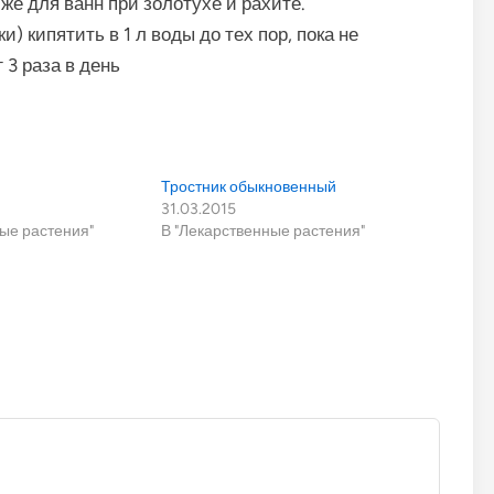
же для ванн при золотухе и рахите.
) кипятить в 1 л воды до тех пор, пока не
 3 раза в день
Тростник обыкновенный
31.03.2015
ые растения"
В "Лекарственные растения"