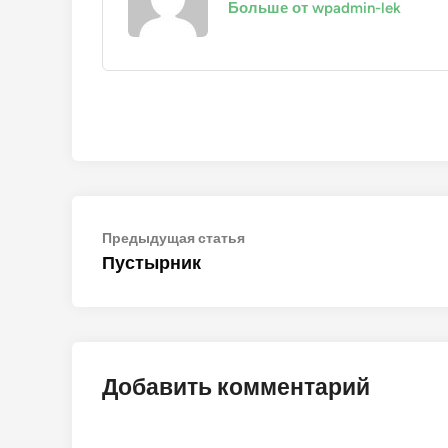
Больше от wpadmin-lek
Навигация
Предыдущая
Предыдущая статья
статья:
Пустырник
по
записям
Добавить комментарий