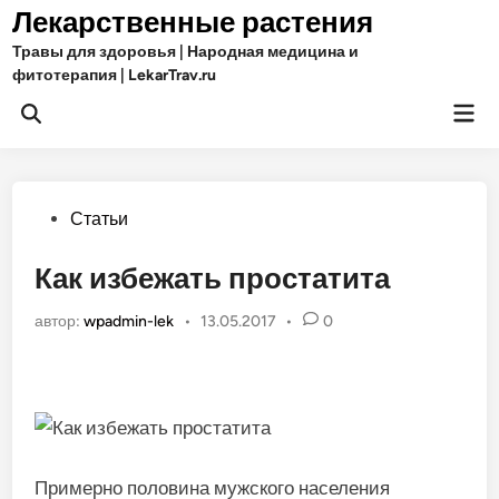
Перейти
Лекарственные растения
к
Травы для здоровья | Народная медицина и
содержимому
фитотерапия | LekarTrav.ru
Гла
Открыть
ме
поиск
Опубликовано
Статьи
в
Как избежать простатита
автор:
wpadmin-lek
•
13.05.2017
•
0
Примерно половина мужского населения