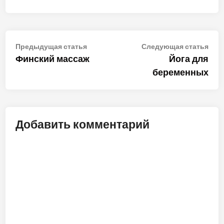
Навигация
Предыдущая
Сле
Предыдущая статья
Следующая статья
статья:
стат
Финский массаж
Йога для
по
беременных
записям
Добавить комментарий
ALT