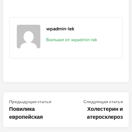
wpadmin-lek
Больше от wpadmin-lek
Навигация
Предыдущая
Сле
Предыдущая статья
Следующая статья
статья:
стат
Повилика
Холестерин и
по
европейская
атеросклероз
записям