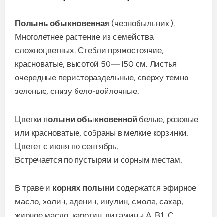
Полынь обыкновенная
(чернобыльник ).
Многолетнее растение из семейства
сложноцветных. Стебли прямостоячие,
красноватые, высотой 50—150 см. Листья
очередные перистораздельные, сверху темно-
зеленые, снизу бело-войлочные.
Цветки п
олыни обыкновенной
белые, розовые
или красноватые, собраны в мелкие корзинки.
Цветет с июня по сентябрь.
Встречается по пустырям и сорным местам.
В траве и
корнях полыни
содержатся эфирное
масло, холин, аденин, инулин, смола, сахар,
жирное масло, каротин, витамины А, В1, С,