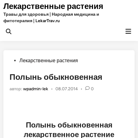
Перейти
Лекарственные растения
к
Травы для здоровья | Народная медицина и
содержимому
фитотерапия | LekarTrav.ru
Гла
Открыть
ме
поиск
Опубликовано
Лекарственные растения
в
Полынь обыкновенная
автор:
wpadmin-lek
•
08.07.2014
•
0
Полынь обыкновенная
лекарственное растение