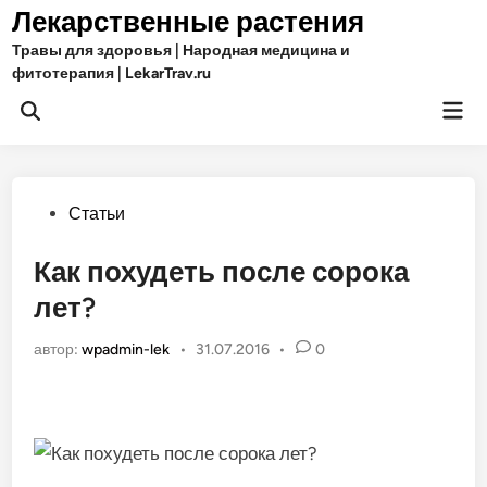
Перейти
Лекарственные растения
к
Травы для здоровья | Народная медицина и
содержимому
фитотерапия | LekarTrav.ru
Гла
Открыть
ме
поиск
Опубликовано
Статьи
в
Как похудеть после сорока
лет?
автор:
wpadmin-lek
•
31.07.2016
•
0