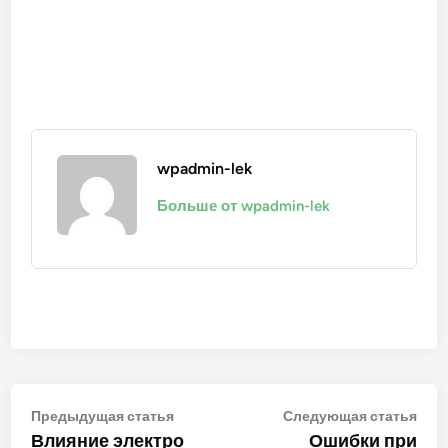
wpadmin-lek
Больше от wpadmin-lek
Навигация
Предыдущая
Сле
Предыдущая статья
Следующая статья
статья:
стат
Влияние электро
Ошибки при