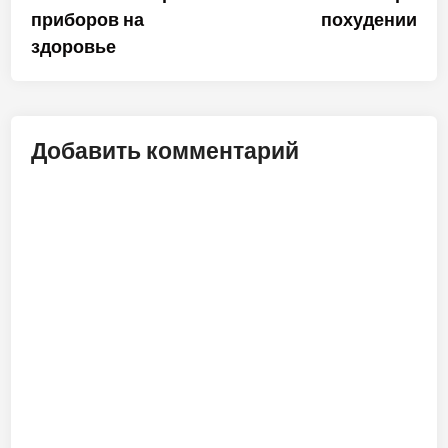
по
приборов на
похудении
записям
здоровье
Добавить комментарий
ALT