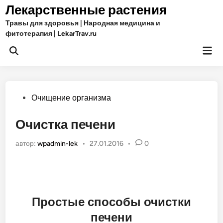
Перейти
Лекарственные растения
к
Травы для здоровья | Народная медицина и
содержимому
фитотерапия | LekarTrav.ru
Гла
Открыть
ме
поиск
Опубликовано
Очищение организма
в
Очистка печени
автор:
wpadmin-lek
•
27.01.2016
•
0
Простые способы очистки
печени