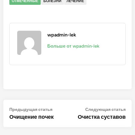
ОТМЕЧЕННЫЕ
БОЛЕЗНИ
ЛЕЧЕНИЕ
wpadmin-lek
Больше от wpadmin-lek
Навигация
Предыдущая
Сле
Предыдущая статья
Следующая статья
статья:
стат
Очищение почек
Очистка суставов
по
записям