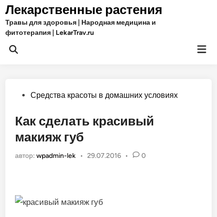
Перейти
Лекарственные растения
к
Травы для здоровья | Народная медицина и
содержимому
фитотерапия | LekarTrav.ru
Гла
Открыть
ме
поиск
Опубликовано
Средства красоты в домашних условиях
в
Как сделать красивый
макияж губ
автор:
wpadmin-lek
•
29.07.2016
•
0