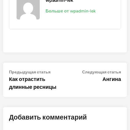
wpadmin-lek
Больше от wpadmin-lek
Навигация
Предыдущая
Сле
Предыдущая статья
Следующая статья
статья:
стат
Как отрастить
Ангина
по
длинные ресницы
записям
Добавить комментарий