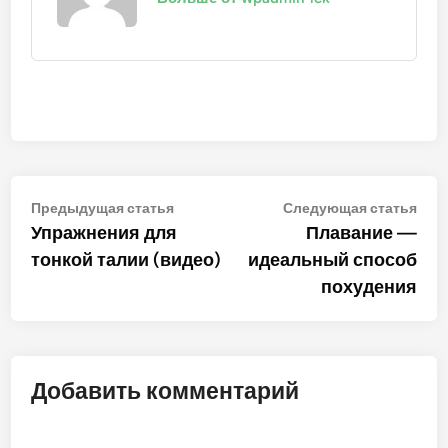
Навигация
Предыдущая
Сле
Предыдущая статья
Следующая статья
статья:
стат
Упражнения для
Плавание —
по
тонкой талии (видео)
идеальный способ
записям
похудения
Добавить комментарий
ALT