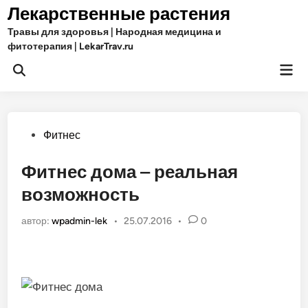
Перейти
Лекарственные растения
к
Травы для здоровья | Народная медицина и
содержимому
фитотерапия | LekarTrav.ru
Гла
Открыть
ме
поиск
Опубликовано
Фитнес
в
Фитнес дома – реальная
возможность
автор:
wpadmin-lek
•
25.07.2016
•
0