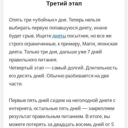
Третий
этап
Опять
три
«
убойных
»
дня
.
Теперь
нельзя
выбирать
первую
попавшуюся
диету
,
иначе
будет
срыв
.
Ищите
диеты
посытнее
,
но
все
же
строго
ограниченные
,
к
примеру
,
Магги
,
японская
диета
.
Только
три
дня
,
дальше
уже
7
дней
правильного
питания
.
Четвертый
этап
—
самый
долгий
.
Длительность
его
десять
дней
.
Обычно
разбивается
на
две
части
.
Первые
пять
дней
сидим
на
неголодной
диете
с
интернета
,
остальные
пять
дней
—
закрепляем
результат
правильным
питанием
.
В
итоге
,
вы
можете
потерять
за
двадцать
восемь
дней
от
5