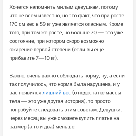
Хочется
напомнить
милым
девушкам
,
потому
что
не
всем
известно
,
но
это
факт
,
что
при
росте
170
см
вес
в
59
кг
уже
является
опасным
.
Кроме
того
,
при
том
же
росте
,
но
больше
70
—
это
уже
состояние
,
при
котором
скоро
возможно
ожирение
первой
степени
(
если
вы
еще
прибавите
7
—
10
кг
).
Важно
,
очень
важно
соблюдать
норму
,
ну
,
а
если
так
получилось
,
что
норма
была
нарушена
,
и
у
вас
появился
лишний
вес
(
о
недостатке
массы
тела
—
это
уже
другая
история
),
то
просто
попробуйте
следовать
этим
советам
.
Девушки
,
через
месяц
вы
уже
сможете
купить
платье
на
размер
(
а
то
и
два
)
меньше
.