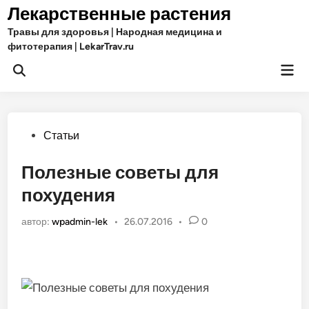
Перейти
Лекарственные растения
к
Травы для здоровья | Народная медицина и
содержимому
фитотерапия | LekarTrav.ru
Гла
Открыть
ме
поиск
Опубликовано
Статьи
в
Полезные советы для
похудения
автор:
wpadmin-lek
•
26.07.2016
•
0