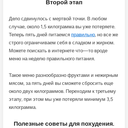
Второй
этап
Дело
сдвинулось
с
мертвой
точки
.
В
любом
случае
,
около
1
,
5
килограмма
вы
уже
потеряете
.
Теперь
пять
дней
питаемся
правильно
,
но
все
же
строго
ограничиваем
себя
в
сладком
и
жирном
.
Можете
поискать
в
интернете
что
—
то
вроде
меню
на
неделю
правильного
питания
.
Такое
меню
разнообразно
фруктами
и
нежирным
мясом
,
за
пять
дней
вы
сможете
сбросить
еще
около
двух
килограммов
.
Переходим
к
третьему
этапу
,
при
этом
мы
уже
потеряли
минимум
3
,
5
килограмма
.
Полезные
советы
для
похудения
.