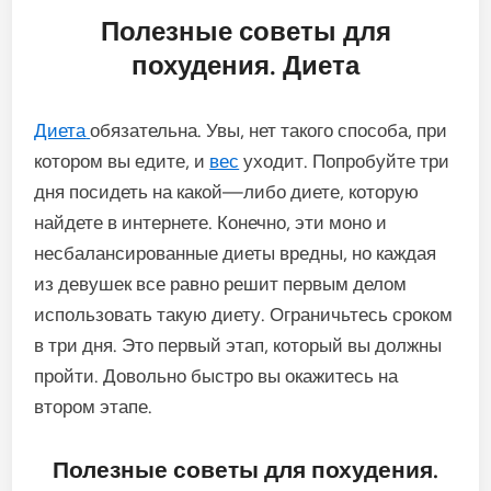
Полезные
советы
для
похудения
.
Диета
Диета
обязательна
.
Увы
,
нет
такого
способа
,
при
котором
вы
едите
,
и
вес
уходит
.
Попробуйте
три
дня
посидеть
на
какой
—
либо
диете
,
которую
найдете
в
интернете
.
Конечно
,
эти
моно
и
несбалансированные
диеты
вредны
,
но
каждая
из
девушек
все
равно
решит
первым
делом
использовать
такую
диету
.
Ограничьтесь
сроком
в
три
дня
.
Это
первый
этап
,
который
вы
должны
пройти
.
Довольно
быстро
вы
окажитесь
на
втором
этапе
.
Полезные
советы
для
похудения
.