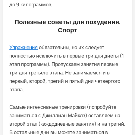
до
9
килограммов
.
Полезные
советы
для
похудения
.
Спорт
Упражнения
обязательны
,
но
их
следует
полностью
исключить
в
первые
три
дня
диеты
(
1
этап
программы
).
Пропускаем
занятия
первые
три
дня
третьего
этапа
.
Не
занимаемся
и
в
первый
,
второй
,
третий
и
пятый
дни
четвертого
этапа
.
Самые
интенсивные
тренировки
(
попробуйте
заниматься
с
Джиллиан
Майклз
)
оставляем
на
второй
этап
(
каждодневные
занятия
)
и
на
третий
.
В
остальные
дни
вы
можете
заниматься
в