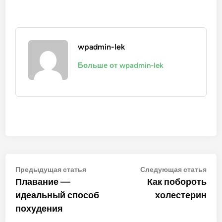
wpadmin-lek
Больше от wpadmin-lek
Навигация
Предыдущая
Сле
Предыдущая статья
Следующая статья
статья:
стат
Плавание —
Как побороть
по
идеальный способ
холестерин
записям
похудения