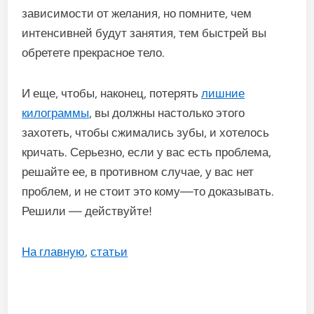
зависимости
от
желания
,
но
помните
,
чем
интенсивней
будут
занятия
,
тем
быстрей
вы
обретете
прекрасное
тело
.
И
еще
,
чтобы
,
наконец
,
потерять
лишние
килограммы
,
вы
должны
настолько
этого
захотеть
,
чтобы
сжимались
зубы
,
и
хотелось
кричать
.
Серьезно
,
если
у
вас
есть
проблема
,
решайте
ее
,
в
противном
случае
,
у
вас
нет
проблем
,
и
не
стоит
это
кому
—
то
доказывать
.
Решили
—
действуйте
!
На главную
,
статьи