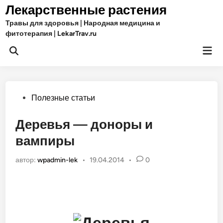
Перейти
Лекарственные растения
к
Травы для здоровья | Народная медицина и
содержимому
фитотерапия | LekarTrav.ru
Гла
Открыть
ме
поиск
Опубликовано
Полезные статьи
в
Деревья — доноры и
вампиры
автор:
wpadmin-lek
•
19.04.2014
•
0