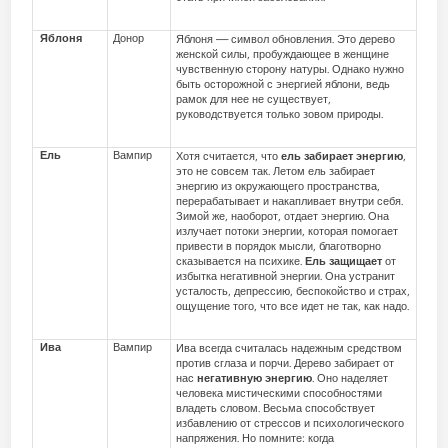
Яблоня
Донор
Яблоня — символ обновления. Это дерево
женской силы, пробуждающее в женщине
чувственную сторону натуры. Однако нужно
быть осторожной с энергией яблони, ведь
рамок для нее не существует,
руководствуется только зовом природы.
Ель
Вампир
Хотя считается, что
ель забирает энергию
,
это не совсем так. Летом ель забирает
энергию из окружающего пространства,
перерабатывает и накапливает внутри себя.
Зимой же, наоборот, отдает энергию. Она
излучает потоки энергии, которая помога­ет
привести в порядок мысли, благотворно
сказывается на психике.
Ель защищает
от
избытка негативной энергии. Она устранит
усталость, депрессию, беспокойство и страх,
ощущение того, что все идет не так, как надо.
Ива
Вампир
Ива всегда считалась надежным средством
против сглаза и порчи. Дерево забирает от
нас
негативную энергию
. Оно наделяет
человека мистическими способностями
владеть словом. Весьма способствует
избавлению от стрессов и психологического
напряжения. Но помните: когда