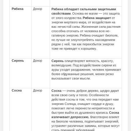
Рябина
Донор
Рябина обладает сильными защитными
свойствами
. Основа ее магии — это защита
от злого колдовства.
Рябина защищает
от
энергии мертвого мира, от воздействия на
вас нечистой силы. Жизненная сила растения
способна отогнать от человека всю не­
гативную энергию. Рябина очищает биополе,
но лучше не злоупотреблять нахожде­нием
рядом с ней, так как переизбыток энергии
тоже не приведет к хорошему.
Сирень
Донор
Сирень
олицетворяет мягкость, красоту,
великодушие. Под воздействием сирени из
ауры уходит раздражение, человек принимает
более обдуманные решения, менее резко
высказывает свои мысли.
Сосна
Донор
Сосна
— очень доброе дерево, щедро дарит
всем свою силу и тепло. Особенности
действия сосны в том, что она передает нам
энергию Солнца, очищает сердце и душу,
помогает легче перенести неприятности и
быстрее выйти из душевного кризиса.
Сосна
излечивает депрессию
, благотворно влияет
на биополе человека, подпитывает энергией,
устраняет различные зажимы, которые могут
стать причиной заболеваний.