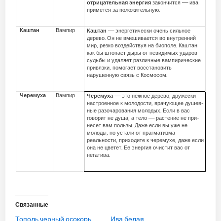
отрицательная энергия
закончится — ива
примется за положительную.
Каштан
Вампир
Каштан
— энергетически очень сильное
дерево. Он не вмешивается во внутренний
мир, резко воздействуя на биополе. Каштан
как бы штопает дыры от невидимых уда­ров
судьбы и удаляет различные вампирические
привязки, помогает восстановить
нарушенную связь с Космосом.
Черемуха
Вампир
Черемуха
— это нежное дерево, дружески
настроенное к молодости, врачующее душев­
ные разочарования молодых. Если в вас
говорит не душа, а тело — растение не при­
несет вам пользы. Даже если вы уже не
молоды, но устали от прагматизма
реальности, приходите к черемухе, даже если
она не цветет. Ее энергия очистит вас от
негатива.
Связанные
Тополь черный осокорь
Ива белая