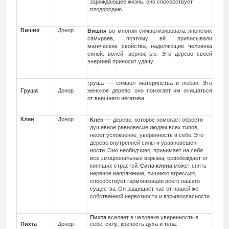
зарождающее жизнь, оно способству­ет
плодородию.
Вишня
Донор
Вишня
во многом символизировала японских
самураев, поэтому ей приписывали
магические свойства, наделяющие человека
силой, волей, верностью. Это дерево своей
энергией приносит удачу.
Груша — символ материнства и любви. Это
Груша
Донор
женское дерево, оно помогает им очи­щаться
от внешнего негатива.
Клен
Донор
Клен
— дерево, которое помогает обрести
душевное равновесие людям всех типов,
несет успокоение, уверенность в себе. Это
дерево внутренней силы и уравновешен­
ности. Оно необидчиво; принимает на себя
все эмоциональные взрывы, освобож­дает от
кипящих страстей.
Сила клена
может снять
нервное напряжение, лишнюю агрессию,
способствует гармонизации всего нашего
существа. Он защищает нас от нашей же
собственной нервозности и взрывоопасности.
Пихта
вселяет в человека уверенность в
Пихта
Донор
себе, силу, крепость духа и тела.