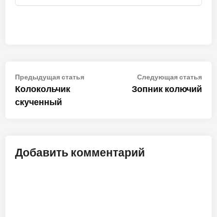
Навигация
Предыдущая
Сле
Предыдущая статья
Следующая статья
статья:
стат
Колокольчик
Зопник колючий
по
скученный
записям
Добавить комментарий
ALT