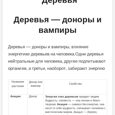
Деревья — доноры и
вампиры
Деревья — доноры и вампиры, влияние
энергетики деревьев на человека.Одни деревья
нейтральные для человека, другие подпитывают
организм, а третьи, наоборот, забирают энергию
Название
Донор или
Свойства
вампир
растения
Акация
Донор
Энергия этих деревьев
придает людям
бодрость, свежесть — она легкая и благо­
творная.
Акация
— символ бессмертия, она
несет в себе мудрость, связывает чело­века с
мистическим миром.
Акация — дерево
,